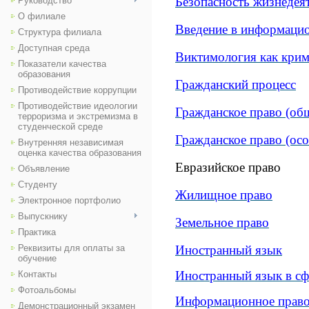
Безопасность жизнедея
Руководство
О филиале
Введение в информаци
Структура филиала
Доступная среда
Виктимология как крим
Показатели качества
образования
Гражданский процесс
Противодействие коррупции
Противодействие идеологии
Гражданское право (общ
терроризма и экстремизма в
студенческой среде
Гражданское право (осо
Внутренняя независимая
оценка качества образования
Евразийское право
Объявление
Студенту
Жилищное право
Электронное портфолио
Выпускнику
Земельное право
Практика
Реквизиты для оплаты за
Иностранный язык
обучение
Иностранный язык в сф
Контакты
Фотоальбомы
Информационное прав
Демонстрационный экзамен