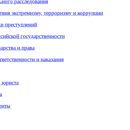
ного расследования
вия экстремизму, терроризму и коррупции
и преступлений
сийской государственности
арства и права
ветственности и наказания
 юриста
а
енты