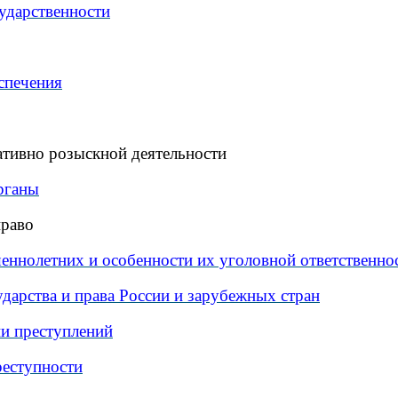
ударственности
спечения
тивно розыскной деятельности
рганы
право
еннолетних и особенности их уголовной ответственно
дарства и права России и зарубежных стран
и преступлений
реступности