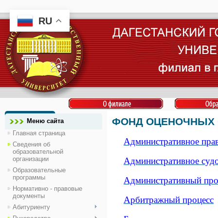
RU
ФОНД ОЦЕНОЧНЫХ СР
Меню сайта
Главная страница
Административное пра
Сведения об
образовательной
организации
Административное суд
Образовательные
программы
Административный про
Нормативно - правовые
документы
Арбитражный процесс
Абитуриенту