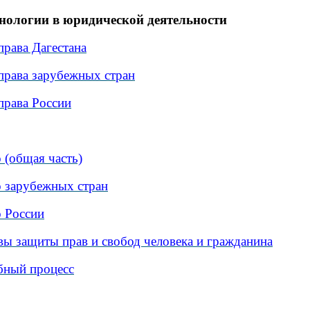
ологии в юридической деятельности
права Дагестана
 права зарубежных стран
права России
 (общая часть)
 зарубежных стран
 России
ы защиты прав и свобод человека и гражданина
бный процесс