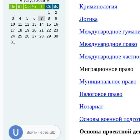
«
Август 2026
»
Криминология
Пн
Вт
Ср
Чт
Пт
Сб
Вс
1
2
Логика
3
4
5
6
7
8
9
10
11
12
13
14
15
16
17
18
19
20
21
22
23
Международное гумани
24
25
26
27
28
29
30
31
Международное право
Международное частно
Миграционное право
Муниципальное право
Налоговое право
Нотариат
Основы военной подго
Основы проектной де
Войти через uID