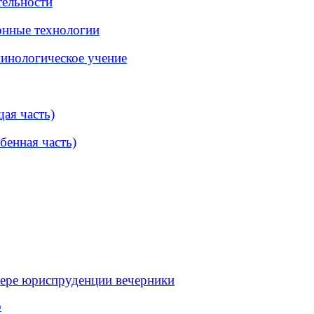
тельности
онные технологии
инологическое учение
ая часть)
бенная часть)
ере юриспруденции вечерники
о