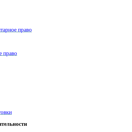
тарное право
е право
товки
ятельности