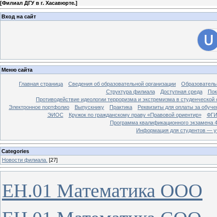
[
Филиал ДГУ в г. Хасавюрте.
]
Вход на сайт
Меню сайта
Главная страница
Сведения об образовательной организации
Образователь
Структура филиала
Доступная среда
Пок
Противодействие идеологии терроризма и экстремизма в студенческой 
Электронное портфолио
Выпускнику
Практика
Реквизиты для оплаты за обуче
ЭИОС
Кружок по гражданскому праву «Правовой ориентир»
ФГИ
Программа квалификационного экзамена 4
Информация для студентов — у
Categories
Новости филиала.
[27]
ЕН.01 Математика ООО