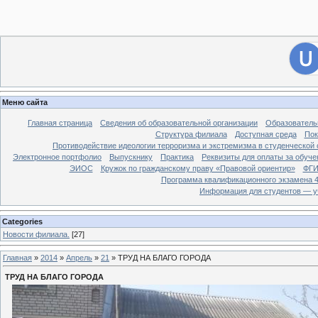
[
Филиал ДГУ в г. Хасавюрте.
]
28
Вход на сайт
Меню сайта
Главная страница
Сведения об образовательной организации
Образователь
Структура филиала
Доступная среда
Пок
Противодействие идеологии терроризма и экстремизма в студенческой 
Электронное портфолио
Выпускнику
Практика
Реквизиты для оплаты за обуче
ЭИОС
Кружок по гражданскому праву «Правовой ориентир»
ФГИ
Программа квалификационного экзамена 4
Информация для студентов — у
Categories
Новости филиала.
[27]
Главная
»
2014
»
Апрель
»
21
» ТРУД НА БЛАГО ГОРОДА
ТРУД НА БЛАГО ГОРОДА