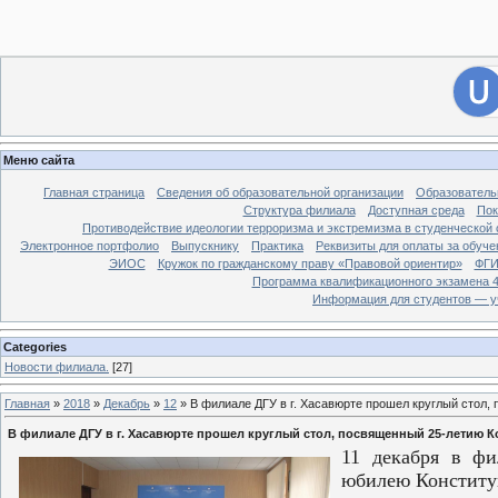
[
Филиал ДГУ в г. Хасавюрте.
]
28
Вход на сайт
Меню сайта
Главная страница
Сведения об образовательной организации
Образователь
Структура филиала
Доступная среда
Пок
Противодействие идеологии терроризма и экстремизма в студенческой 
Электронное портфолио
Выпускнику
Практика
Реквизиты для оплаты за обуче
ЭИОС
Кружок по гражданскому праву «Правовой ориентир»
ФГИ
Программа квалификационного экзамена 4
Информация для студентов — у
Categories
Новости филиала.
[27]
Главная
»
2018
»
Декабрь
»
12
» В филиале ДГУ в г. Хасавюрте прошел круглый стол,
В филиале ДГУ в г. Хасавюрте прошел круглый стол, посвященный 25-летию 
11 декабря в фи
юбилею Конститу