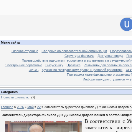
[
Филиал ДГУ в г. Хасавюрте.
]
28
Вход на сайт
Меню сайта
Главная страница
Сведения об образовательной организации
Образователь
Структура филиала
Доступная среда
Пок
Противодействие идеологии терроризма и экстремизма в студенческой 
Электронное портфолио
Выпускнику
Практика
Реквизиты для оплаты за обуче
ЭИОС
Кружок по гражданскому праву «Правовой ориентир»
ФГИ
Программа квалификационного экзамена 4
Информация для студентов — у
Categories
Новости филиала.
[27]
Главная
»
2026
»
Май
»
22
» Заместитель директора филиала ДГУ Динислам Дадаев в
Заместитель директора филиала ДГУ Динислам Дадаев вошел в состав Общес
В соответствии с У
заместитель дирек