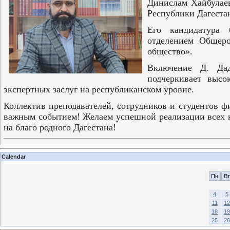
Динислам Хайбулае
Республики Дагестан
Его кандидатура 
отделением Общеро
общество».
Включение Д. Дад
подчеркивает высо
экспертных заслуг на республиканском уровне.
Коллектив преподавателей, сотрудников и студентов ф
важным событием! Желаем успешной реализации всех 
на благо родного Дагестана!
Calendar
Пн
Вт
4
5
11
12
18
19
25
26