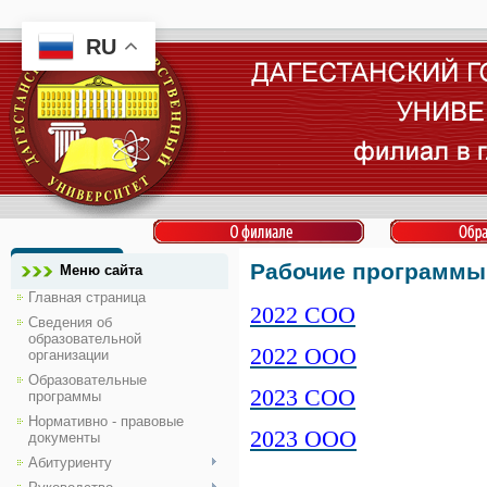
RU
Рабочие программы 
Меню сайта
Главная страница
2022 СОО
Сведения об
образовательной
2022 ООО
организации
Образовательные
2023 СОО
программы
Нормативно - правовые
2023 ООО
документы
Абитуриенту