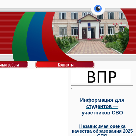
перейти на ве
Информация для
студентов —
участников СВО
Независимая оценка
качества образования 2025