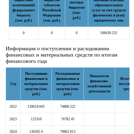
бюджетных
бюджетов
оказании платных
местных
ассигнований
субъектов
образовательных
бюджетов
федерального
Российской
услуг за счет средств
(тыс.
бюджета
Федерации
физических и (или)
руб.)
(тыс. руб.)
(тыс. руб.)
юридических лиц
0
0
0
108439.232
Информация о поступлении и расходовании
финансовых и материальных средств по итогам
финансового года
Поступившие
Расходованные
Показатели
финансовые и
финансовые и
Источн
финансово-
Год
материальные
материальные
поступле
хозяйственной
средства (тыс.
средства (тыс.
средст
деятельности
руб.)
руб.)
2022
120624.645
74868.222
2023
125310
76782.45
2024
130202.4
79802.813