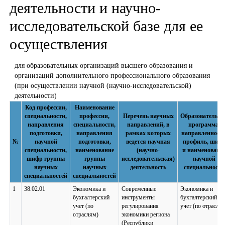
деятельности и научно-
исследовательской базе для ее
осуществления
для образовательных организаций высшего образования и
организаций дополнительного профессионального образования
(при осуществлении научной (научно-исследовательской)
деятельности)
Код профессии,
Наименование
специальности,
профессии,
Перечень научных
Образовательна
направления
специальности,
направлений, в
программа,
подготовки,
направления
рамках которых
направленность
№
научной
подготовки,
ведется научная
профиль, шиф
специальности,
наименование
(научно-
и наименовани
шифр группы
группы
исследовательская)
научной
научных
научных
деятельность
специальности
специальностей
специальностей
1
38.02.01
Экономика и
Современные
Экономика и
бухгалтерский
инструменты
бухгалтерский
учет (по
регулирования
учет (по отрасля
отраслям)
экономики региона
(Республики