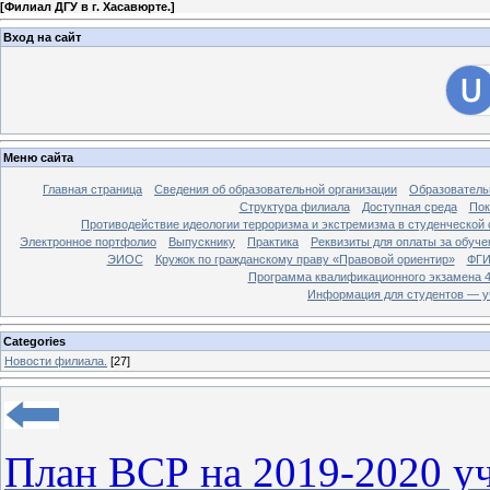
[
Филиал ДГУ в г. Хасавюрте.
]
Вход на сайт
Меню сайта
Главная страница
Сведения об образовательной организации
Образователь
Структура филиала
Доступная среда
Пок
Противодействие идеологии терроризма и экстремизма в студенческой 
Электронное портфолио
Выпускнику
Практика
Реквизиты для оплаты за обуче
ЭИОС
Кружок по гражданскому праву «Правовой ориентир»
ФГИ
Программа квалификационного экзамена 4
Информация для студентов — у
Categories
Новости филиала.
[27]
План ВСР на 2019-2020 уч