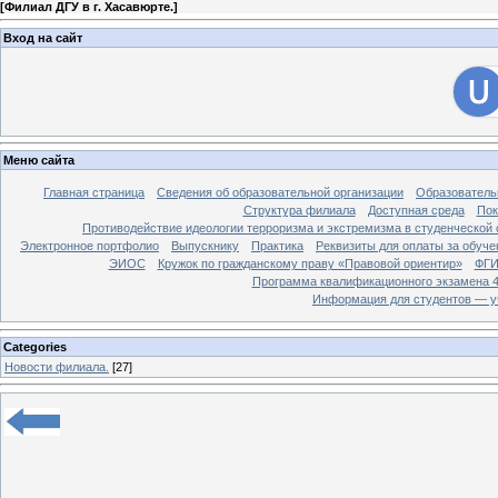
[
Филиал ДГУ в г. Хасавюрте.
]
Вход на сайт
Меню сайта
Главная страница
Сведения об образовательной организации
Образователь
Структура филиала
Доступная среда
Пок
Противодействие идеологии терроризма и экстремизма в студенческой 
Электронное портфолио
Выпускнику
Практика
Реквизиты для оплаты за обуче
ЭИОС
Кружок по гражданскому праву «Правовой ориентир»
ФГИ
Программа квалификационного экзамена 4
Информация для студентов — у
Categories
Новости филиала.
[27]