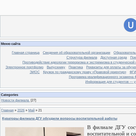
[
Филиал ДГУ в г. Хасавюрте.
]
28
Вход на сайт
Меню сайта
Главная страница
Сведения об образовательной организации
Образователь
Структура филиала
Доступная среда
Пок
Противодействие идеологии терроризма и экстремизма в студенческой 
Электронное портфолио
Выпускнику
Практика
Реквизиты для оплаты за обуче
ЭИОС
Кружок по гражданскому праву «Правовой ориентир»
ФГИ
Программа квалификационного экзамена 4
Информация для студентов — у
Categories
Новости филиала.
[27]
Главная
»
2026
»
Май
»
21
Кураторы филиала ДГУ обсудили вопросы воспитательной работы
В филиале ДГУ сост
воспитательной и с