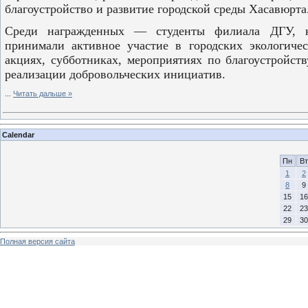
благоустройство и развитие городской среды Хасавюрта
Среди награжденных — студенты филиала ДГУ, к
принимали активное участие в городских экологиче
акциях, субботниках, мероприятиях по благоустройст
реализации добровольческих инициатив.
...
Читать дальше »
Calendar
Пн
Вт
1
2
8
9
15
16
22
23
29
30
Полная версия сайта