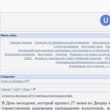
[
Филиал ДГУ в г. Хасавюрте.
]
28
Вход на сайт
Меню сайта
Главная страница
Сведения об образовательной организации
Образователь
Структура филиала
Доступная среда
Пок
Противодействие идеологии терроризма и экстремизма в студенческой 
Электронное портфолио
Выпускнику
Практика
Реквизиты для оплаты за обуче
ЭИОС
Кружок по гражданскому праву «Правовой ориентир»
ФГИ
Программа квалификационного экзамена 4
Информация для студентов — у
Categories
Новости филиала.
[27]
Главная
»
2026
»
Июнь
»
28
Студенты филиала ДГУ отмечены благодарностями
В День молодежи, который прошел 27 июня во Дворце к
торжественная церемония награждения волонтеров, 