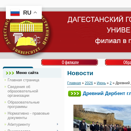
RU
Новости
Меню сайта
Главная страница
Главная
»
2026
»
Июнь
»
2
» Древний 
Сведения об
образовательной
Древний Дербент г
организации
Образовательные
программы
Нормативно - правовые
документы
Абитуриенту