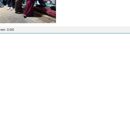
тинг
:
0.0
/
0