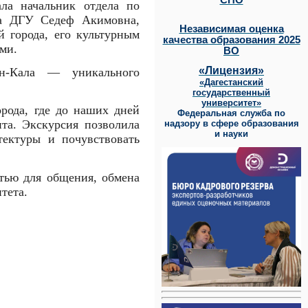
СПО
ала начальник отдела по
ла ДГУ Седеф Акимовна,
Независимая оценка
й города, его культурным
качества образования 2025
ми.
ВО
«Лицензия»
ын-Кала — уникального
«Дагестанский
государственный
университет»
рода, где до наших дней
Федеральная служба по
та. Экскурсия позволила
надзору в сфере образования
и науки
тектуры и почувствовать
тью для общения, обмена
тета.