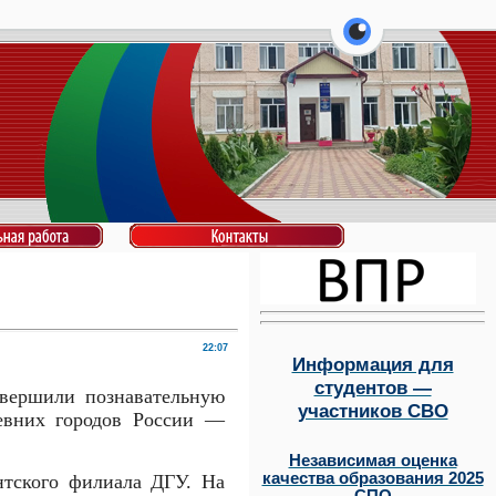
перейти на ве
22:07
Информация для
студентов —
вершили познавательную
участников СВО
евних городов России —
Независимая оценка
качества образования 2025
нтского филиала ДГУ. На