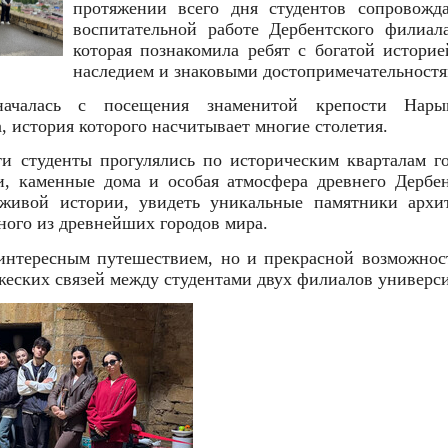
протяжении всего дня студентов сопровожд
воспитательной работе Дербентского филиа
которая познакомила ребят с богатой историе
наследием и знаковыми достопримечательностя
началась с посещения знаменитой крепости Нар
, история которого насчитывает многие столетия.
и студенты прогулялись по историческим кварталам го
и, каменные дома и особая атмосфера древнего Дербен
 живой истории, увидеть уникальные памятники архи
ного из древнейших городов мира.
 интересным путешествием, но и прекрасной возможнос
еских связей между студентами двух филиалов универси