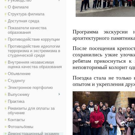
Руководство
О филиале
Структура филиала
Доступная среда
Показатели качества
Программа экскурсии 
образования
архитектурного памятника
Противодействие коррупции
Противодействие идеологии
После посещения крепост
терроризма и экстремизма в
сохранились узкие улочк
студенческой среде
ребятам прикоснуться к
Внутренняя независимая
неповторимый колорит од
оценка качества образования
Объявление
Поездка стала не только
Студенту
опытом и укрепления друж
Электронное портфолио
Выпускнику
Практика
Реквизиты для оплаты за
обучение
Контакты
Фотоальбомы
Демонстрационный экзамен