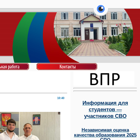
перейти на ве
10:40
Информация для
студентов —
участников СВО
Независимая оценка
качества образования 2025