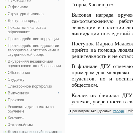
Руководство
“город Хасавюрт».
О филиале
Структура филиала
Высокая награда вруче
самоотверженную рабо
Доступная среда
эвакуации и спасении лю
Показатели качества
образования
ликвидации последствий 
Противодействие коррупции
Поступок Идриса Мадаева
Противодействие идеологии
прийти на помощь людям 
терроризма и экстремизма в
студенческой среде
решительность и не остал
Внутренняя независимая
В филиале ДГУ отмечают
оценка качества образования
примером для молодёжи. 
Объявление
студентов, но и воспит
Студенту
обществом.
Электронное портфолио
Выпускнику
Коллектив филиала ДГУ
Практика
успехов, уверенности в с
Реквизиты для оплаты за
обучение
Просмотров
: 142 |
Добавил
:
xacdgu
|
Рей
Контакты
Фотоальбомы
Демонстрационный экзамен