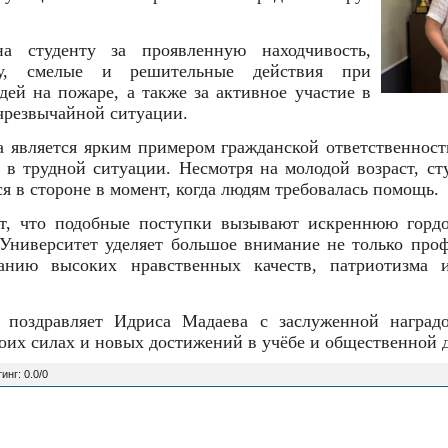
на студенту за проявленную находчивость,
ту, смелые и решительные действия при
дей на пожаре, а также за активное участие в
чрезвычайной ситуации.
 является ярким примером гражданской ответственност
в трудной ситуации. Несмотря на молодой возраст, ст
ся в стороне в момент, когда людям требовалась помощь.
, что подобные поступки вызывают искреннюю гордо
Университет уделяет большое внимание не только проф
анию высоких нравственных качеств, патриотизма и
 поздравляет Идриса Мадаева с заслуженной наград
воих силах и новых достижений в учёбе и общественной 
тинг
:
0.0
/
0