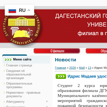
RU
Новости
Меню сайта
Главная страница
Главная
»
2026
»
Май
»
13
» Идрис Ма
Сведения об
образовательной
Идрис Мадаев удос
организации
Образовательные
Студент 2 курса юрид
программы
образования филиала ДГ
Нормативно - правовые
Муниципального казённо
документы
мероприятий гражданс
Абитуриенту
пожарной безопасности 