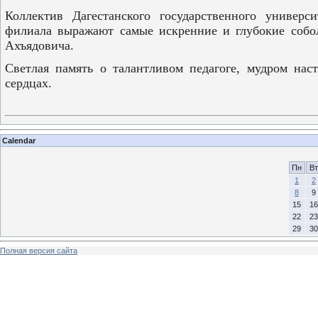
Коллектив Дагестанского государственного универс
филиала выражают самые искренние и глубокие собо
Ахъядовича.
Светлая память о талантливом педагоге, мудром нас
сердцах.
Calendar
Пн
Вт
1
2
8
9
15
16
22
23
29
30
Полная версия сайта