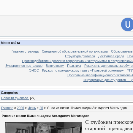
[
Филиал ДГУ в г. Хасавюрте.
]
28
Вход на сайт
Меню сайта
Главная страница
Сведения об образовательной организации
Образователь
Структура филиала
Доступная среда
Пок
Противодействие идеологии терроризма и экстремизма в студенческой 
Электронное портфолио
Выпускнику
Практика
Реквизиты для оплаты за обуче
ЭИОС
Кружок по гражданскому праву «Правовой ориентир»
ФГИ
Программа квалификационного экзамена 4
Информация для студентов — у
Categories
Новости филиала.
[27]
Главная
»
2026
»
Июнь
»
25
» Ушел из жизни Шамильхаджи Ахъядович Магомедов
Ушел из жизни Шамильхаджи Ахъядович Магомедов
С глубоким прискор
старший преподава