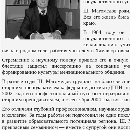
государственного у
Ш. Магомедов родил
Вся его жизнь была
краю.
В 1984 году он у
государственного
квалификацию учит
начал в родном селе, работая учителем в Хамавюртовск
Стремление к научному поиску привело его в очную
блестяще защитил диссертацию на соискание уче
формированию культуры межнационального общения.
В разные годы Ш. Магомедов трудился на благо высшег
старшим преподавателем кафедры педагогики ДГПИ, пр
2002 года его профессиональный путь был неразрывно
старшим преподавателем, а с сентября 2004 года возгла
Его отличали глубокий профессионализм, научная эруд
и коллегам. За годы работы он подготовил не одно по
в развитие образовательного потенциала региона. Ш.
прекрасным семьянином — вместе с супругой они восп