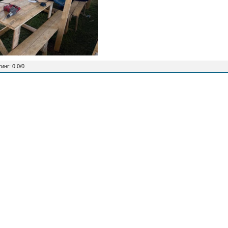
тинг
:
0.0
/
0