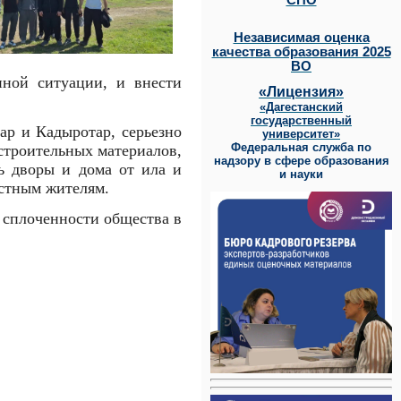
СПО
Независимая оценка
качества образования 2025
ВО
нной ситуации, и внести
«Лицензия»
«Дагестанский
государственный
ар и Кадыротар, серьезно
университет»
Федеральная служба по
 строительных материалов,
надзору в сфере образования
ь дворы и дома от ила и
и науки
естным жителям.
 сплоченности общества в