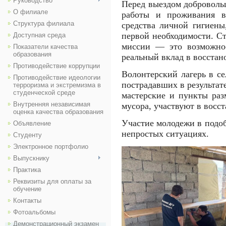
Руководство
Перед выездом доброволь
О филиале
работы и проживания в 
Структура филиала
средства личной гигиены
первой необходимости. Ст
Доступная среда
миссии — это возможнос
Показатели качества
образования
реальный вклад в восстан
Противодействие коррупции
Волонтерский лагерь в с
Противодействие идеологии
пострадавших в результат
терроризма и экстремизма в
студенческой среде
мастерские и пункты ра
Внутренняя независимая
мусора, участвуют в вос
оценка качества образования
Участие молодежи в подо
Объявление
непростых ситуациях.
Студенту
Электронное портфолио
Выпускнику
Практика
Реквизиты для оплаты за
обучение
Контакты
Фотоальбомы
Демонстрационный экзамен