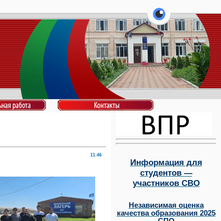
перейти на ве
11:46
Информация для
студентов —
участников СВО
Независимая оценка
качества образования 2025