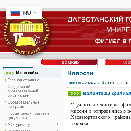
RU
Новости
Меню сайта
Главная страница
Главная
»
2026
»
Май
»
11
» Волонтер
Сведения об
образовательной
Волонтеры филиала
организации
Образовательные
Студенты-волонтеры фи
программы
миссии и отправились в в
Нормативно - правовые
Хасавюртовского райо
документы
паводка.
Абитуриенту