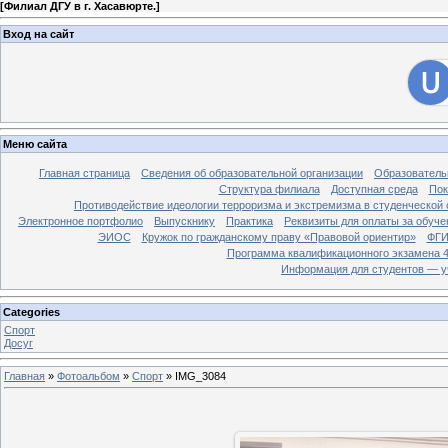
[
Филиал ДГУ в г. Хасавюрте.
]
Вход на сайт
Меню сайта
Главная страница
Сведения об образовательной организации
Образователь
Структура филиала
Доступная среда
Пок
Противодействие идеологии терроризма и экстремизма в студенческой 
Электронное портфолио
Выпускнику
Практика
Реквизиты для оплаты за обуче
ЭИОС
Кружок по гражданскому праву «Правовой ориентир»
ФГИ
Программа квалификационного экзамена 4
Информация для студентов — у
Categories
Спорт
Досуг
Главная
»
Фотоальбом
»
Спорт
» IMG_3084