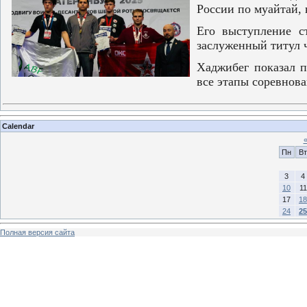
России по муайтай, 
Его выступление с
заслуженный титул 
Хаджибег показал п
все этапы соревнов
Calendar
Пн
Вт
3
4
10
11
17
18
24
25
Полная версия сайта