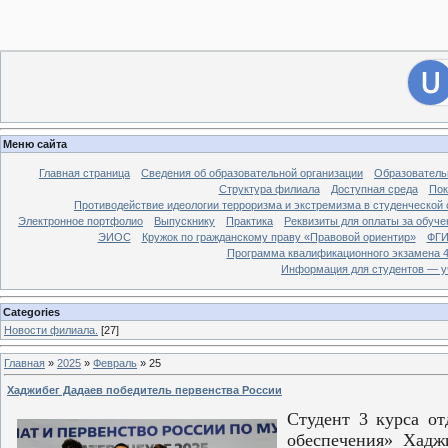
[
Филиал ДГУ в г. Хасавюрте.
]
28
Вход на сайт
Меню сайта
Главная страница
Сведения об образовательной организации
Образователь
Структура филиала
Доступная среда
Пок
Противодействие идеологии терроризма и экстремизма в студенческой 
Электронное портфолио
Выпускнику
Практика
Реквизиты для оплаты за обуче
ЭИОС
Кружок по гражданскому праву «Правовой ориентир»
ФГИ
Программа квалификационного экзамена 4
Информация для студентов — у
Categories
Новости филиала.
[27]
Главная
»
2025
»
Февраль
»
25
Хаджибег Дадаев победитель первенства России
Студент 3 курса о
обеспечения» Хадж