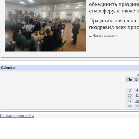
объединить праздник
атмосферу, а также 
Праздник начался с
поздравил всех при
...
Читать дальше »
Calendar
Пн
Вт
3
4
10
11
17
18
24
25
Полная версия сайта