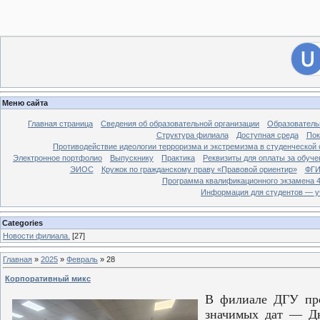
[
Филиал ДГУ в г. Хасавюрте.
]
28
Вход на сайт
Меню сайта
Главная страница
Сведения об образовательной организации
Образователь
Структура филиала
Доступная среда
Пок
Противодействие идеологии терроризма и экстремизма в студенческой 
Электронное портфолио
Выпускнику
Практика
Реквизиты для оплаты за обуче
ЭИОС
Кружок по гражданскому праву «Правовой ориентир»
ФГИ
Программа квалификационного экзамена 4
Информация для студентов — у
Categories
Новости филиала.
[27]
Главная
»
2025
»
Февраль
»
28
Корпоративный микс
В филиале ДГУ про
значимых дат — Дн